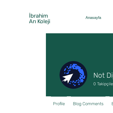
İbrahim
Anasayfa
Arı
Koleji
Not Dij
0
Takipçile
Profile
Blog Comments