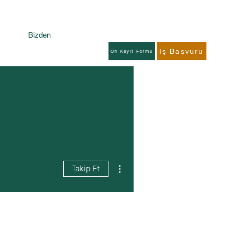
Bizden
İş Başvuru
Ön Kayıt Formu
Diğer Eylemler
Takip Et