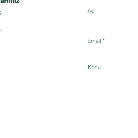
arımız
Ad
k
m
Email
Konu