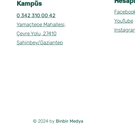
Hesapl
Kampüs
Faceboo
0 342 310 00 42
YouTube
Yamaçtepe Mahallesi,
Instagra
Çevre Yolu, 27410
Şahinbey/Gaziantep
© 2024 by
Binbir Medya